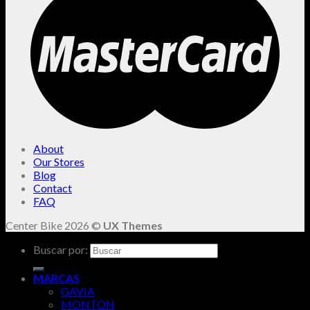
About
Our Stores
Blog
Contact
FAQ
Center Bike 2026 ©
UX Themes
Buscar por:
MARCAS
GAVIA
MONTON