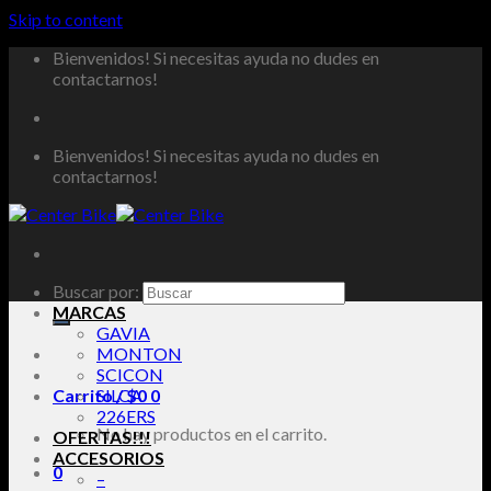
Skip to content
Bienvenidos! Si necesitas ayuda no dudes en
contactarnos!
Bienvenidos! Si necesitas ayuda no dudes en
contactarnos!
Buscar por:
MARCAS
GAVIA
MONTON
SCICON
Carrito /
SILCA
$
0
0
226ERS
No hay productos en el carrito.
OFERTAS!!!
ACCESORIOS
0
–