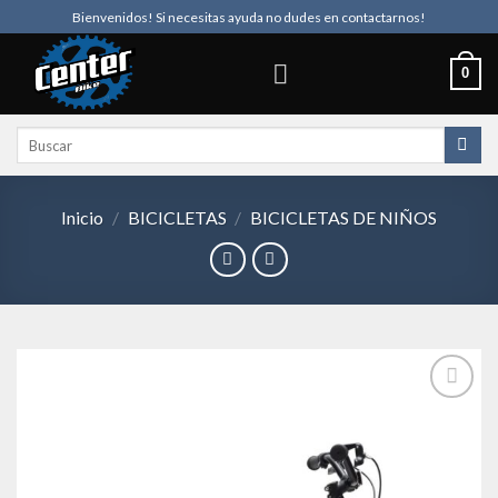
Skip
Bienvenidos! Si necesitas ayuda no dudes en contactarnos!
to
content
0
Buscar
por:
Inicio
/
BICICLETAS
/
BICICLETAS DE NIÑOS
Añadir
a la
lista de