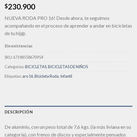
230.900
$
NUEVA RODA PRO 16! Desde ahora, te seguimos
acompañando en el proceso de aprender a andar en bicicletas
de tu hij@.
Sin existencias
SKU:
67148558670954
Categorías:
BICICLETAS
,
BICICLETAS DE NIÑOS
Etiquetas:
aro 16
,
Bicicleta Roda
,
Infantil
DESCRIPCIÓN
De aluminio, con un peso total de 7,6 kgs. (la más liviana en su
categoría), con frenos de discos y especialmente pensados