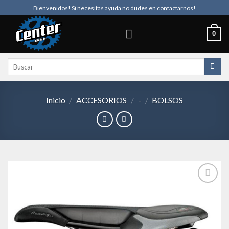
Skip
Bienvenidos! Si necesitas ayuda no dudes en contactarnos!
to
content
0
Buscar
por:
Inicio
/
ACCESORIOS
/
-
/
BOLSOS
Añadir
a la
lista de