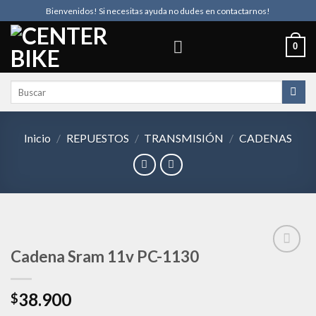
Skip
Bienvenidos! Si necesitas ayuda no dudes en contactarnos!
to
content
0
Buscar
por:
Inicio
/
REPUESTOS
/
TRANSMISIÓN
/
CADENAS
Cadena Sram 11v PC-1130
Añadir
38.900
$
a la
lista de