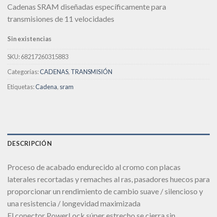
Cadenas SRAM diseñadas específicamente para
deseos
transmisiones de 11 velocidades
Sin existencias
SKU:
68217260315883
Categorías:
CADENAS
,
TRANSMISIÓN
Etiquetas:
Cadena
,
sram
DESCRIPCIÓN
Proceso de acabado endurecido al cromo con placas
laterales recortadas y remaches al ras, pasadores huecos para
proporcionar un rendimiento de cambio suave / silencioso y
una resistencia / longevidad maximizada
El conector PowerLock súper estrecho se cierra sin