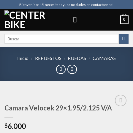
Skip
Bienvenidos! Si necesitas ayuda no dudes en contactarnos!
to
content
0
Buscar
por:
Inicio
/
REPUESTOS
/
RUEDAS
/
CAMARAS
Camara Velocek 29×1.95/2.125 V/A
Añadir
6.000
$
a la
lista de