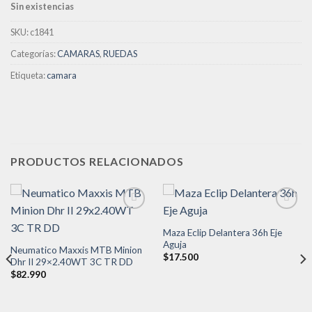
Sin existencias
deseos
SKU:
c1841
Categorías:
CAMARAS
,
RUEDAS
Etiqueta:
camara
PRODUCTOS RELACIONADOS
Maza Eclip Delantera 36h Eje
Añadir
Añadir
Aguja
Neumatico Maxxis MTB Minion
a la
a la
$
17.500
Dhr II 29×2.40WT 3C TR DD
lista de
lista de
deseos
deseos
$
82.990