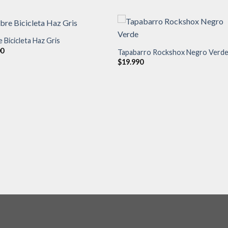
 Bicicleta Haz Gris
00
Tapabarro Rockshox Negro Verd
Añadir
Aña
$
19.990
a la
a l
lista de
lista
deseos
des