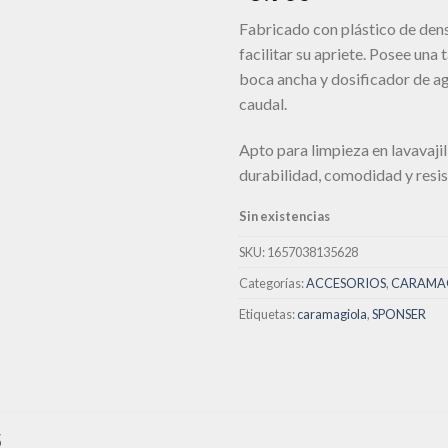
lista de
deseos
Fabricado con plástico de den
facilitar su apriete. Posee una
boca ancha y dosificador de a
caudal.
Apto para limpieza en lavavajil
durabilidad, comodidad y resis
Sin existencias
SKU:
1657038135628
Categorías:
ACCESORIOS
,
CARAMA
Etiquetas:
caramagiola
,
SPONSER
S