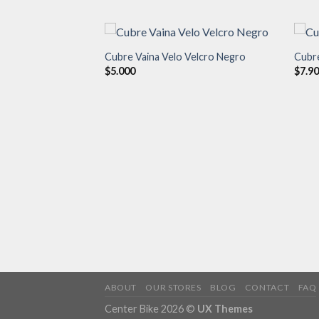
Cubre Vaina Velo Velcro Negro
Cubre
$
5.000
$
7.9
Añadir
Añadir
a la
a la
lista de
lista de
deseos
deseos
ace Turquesa
ABOUT
OUR STORES
BLOG
CONTACT
FAQ
Center Bike 2026 ©
UX Themes