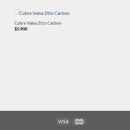
Cubre Vaina Ztto Carbon
$
5.900
e
dir
Añadir
a
a la
 de
lista de
eos
deseos