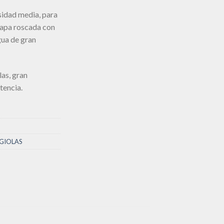
sidad media, para
 tapa roscada con
gua de gran
las, gran
tencia.
GIOLAS