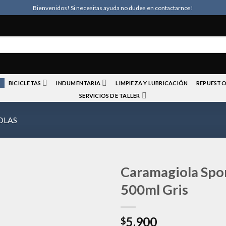
Bienvenidos! Si necesitas ayuda no dudes en contactarnos!
BICICLETAS
INDUMENTARIA
LIMPIEZA Y LUBRICACIÓN
REPUESTO
SERVICIOS DE TALLER
OLAS
Caramagiola Spo
500ml Gris
Añadir
5.900
a la
$