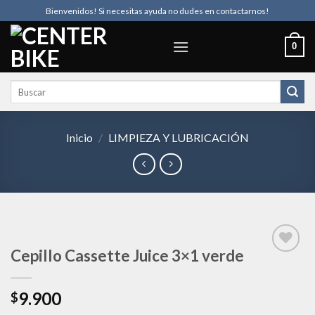
Skip
Bienvenidos! Si necesitas ayuda no dudes en contactarnos!
to
content
0
Buscar
por:
Inicio
/
LIMPIEZA Y LUBRICACIÓN
Cepillo Cassette Juice 3×1 verde
Añadir
9.900
$
a la
lista de