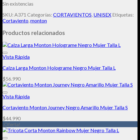
Sin existencias
SKU:
A371
Categorías:
CORTAVIENTOS
,
UNISEX
Etiquetas:
Cortaviento
,
monton
Productos relacionados
Vista Rápida
Calza Larga Monton Holograme Negro Mujer Talla L
$
56.990
Vista Rápida
Cortaviento Monton Journey Negro Amarillo Mujer Talla S
Añadir a la lista de deseos
$
44.990
¡Oferta!