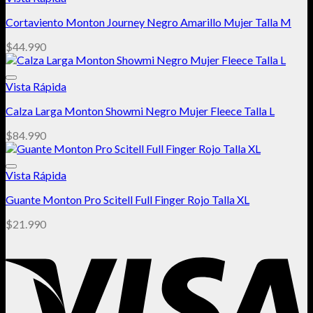
$49.990.
$39.992.
Cortaviento Monton Journey Negro Amarillo Mujer Talla M
Añadir a la lista de deseos
$
44.990
Vista Rápida
Calza Larga Monton Showmi Negro Mujer Fleece Talla L
Añadir a la lista de deseos
$
84.990
Vista Rápida
Guante Monton Pro Scitell Full Finger Rojo Talla XL
Añadir a la lista de deseos
$
21.990
Añadir a la lista de deseos