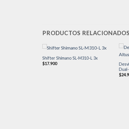
PRODUCTOS RELACIONADO
Shifter Shimano SL-M310-L 3x
$
17.900
Desv
Dual-
Añadir
Añadir
a la
a la
$
24.
lista de
lista de
deseos
deseos
essfit mtb 92 Dub