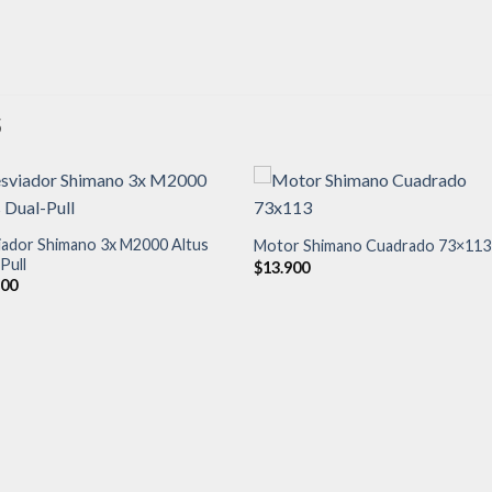
S
iador Shimano 3x M2000 Altus
Motor Shimano Cuadrado 73×113
Pull
Añadir
Aña
$
13.900
a la
a l
900
lista de
lista
deseos
des