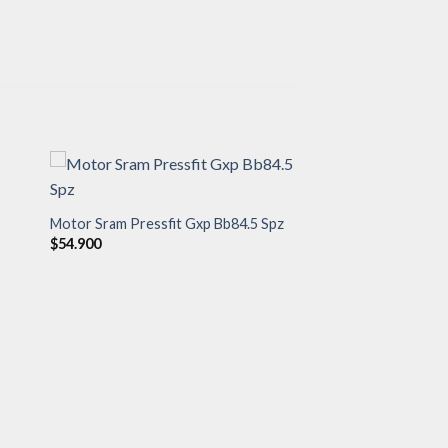
Motor Sram Pressfit Gxp Bb84.5 Spz
dir
Añadir
$
54.900
a
a la
 de
lista de
eos
deseos