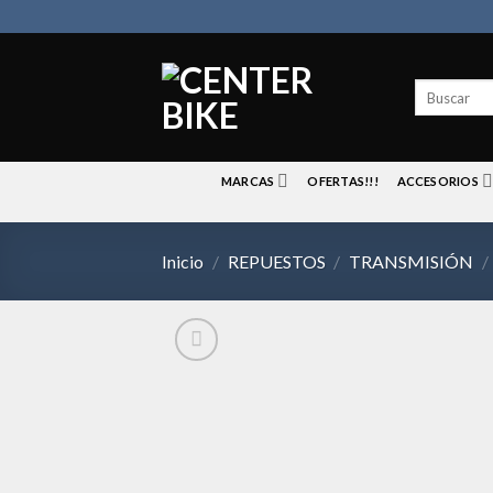
Skip
to
content
Buscar
por:
MARCAS
OFERTAS!!!
ACCESORIOS
Inicio
/
REPUESTOS
/
TRANSMISIÓN
/