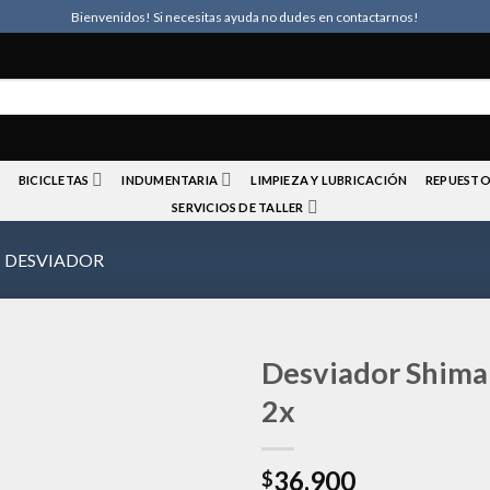
Bienvenidos! Si necesitas ayuda no dudes en contactarnos!
BICICLETAS
INDUMENTARIA
LIMPIEZA Y LUBRICACIÓN
REPUESTO
SERVICIOS DE TALLER
DESVIADOR
Desviador Shima
2x
Añadir
36.900
a la
$