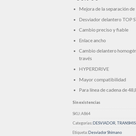
lista de
deseos
Mejora de la separación de
Desviador delantero TOP
Cambio preciso y fiable
Enlace ancho
Cambio delantero homogé
través
HYPERDRIVE
Mayor compatibilidad
Para línea de cadena de 48
Sin existencias
SKU:
A864
Categorías:
DESVIADOR
,
TRANSMIS
Etiqueta:
Desviador Shimano