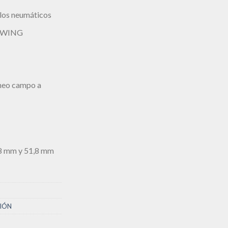
 los neumáticos
 SWING
neo campo a
,8 mm y 51,8 mm
IÓN