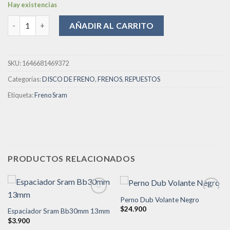
Hay existencias
original
actual
deseos
Disco De Freno Sram 220mm Perno cantidad
era:
es:
AÑADIR AL CARRITO
$65.900.
$52.720.
SKU:
1646681469372
Categorías:
DISCO DE FRENO
,
FRENOS
,
REPUESTOS
Etiqueta:
Freno Sram
PRODUCTOS RELACIONADOS
Perno Dub Volante Negro
$
24.900
Espaciador Sram Bb30mm 13mm
Añadir
Añadir
$
3.900
a la
a la