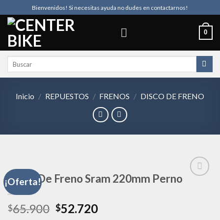
Skip
Bienvenidos! Si necesitas ayuda no dudes en contactarnos!
to
content
0
Buscar
por:
Inicio
/
REPUESTOS
/
FRENOS
/
DISCO DE FRENO
Disco De Freno Sram 220mm Perno
¡Oferta!
Añadir
El
El
65.900
52.720
$
$
a la
precio
precio
lista de