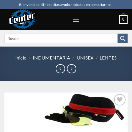
Skip
Bienvenidos! Si necesitas ayuda no dudes en contactarnos!
to
content
0
Buscar
por:
Inicio
/
INDUMENTARIA
/
UNISEX
/
LENTES
Añadir
a la
lista de