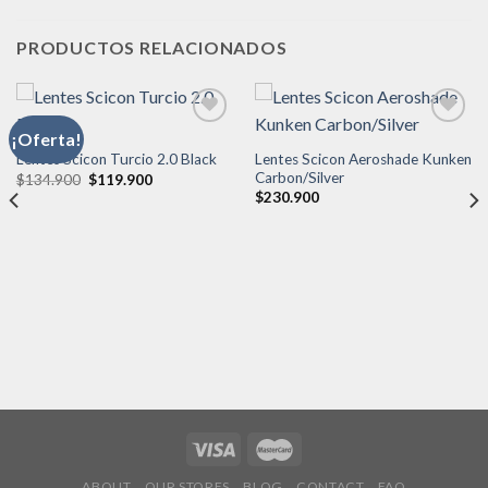
PRODUCTOS RELACIONADOS
¡Oferta!
Lentes Scicon Aeroshade Kunken
Lentes Scicon Turcio 2.0 Black
Añadir
Añadir
Carbon/Silver
El
El
$
134.900
$
119.900
a la
a la
precio
precio
$
230.900
original
actual
lista de
lista de
era:
es:
deseos
deseos
$134.900.
$119.900.
ABOUT
OUR STORES
BLOG
CONTACT
FAQ