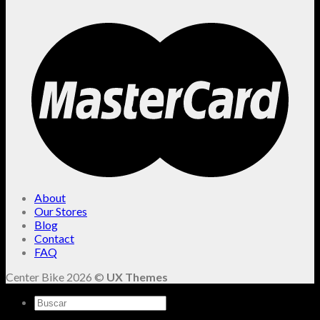
About
Our Stores
Blog
Contact
FAQ
Center Bike 2026 ©
UX Themes
Buscar
por: