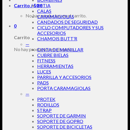
Carrito /
$
0
BSTIA
0
CALAS
No hay productos en el carrito.
CARAMAGIOLAS
CANDADOS DE SEGURIDAD
0
CICLO COMPUTADORES Y SUS
ACCESORIOS
Carrito
CHAMOIS BUTT’R
—
No hay productos en el carrito.
CINTA DE MANILLAR
CUBRE BIELAS
FITNESS
HERRAMIENTAS
LUCES
PARRILLA Y ACCESORIOS
PADS
PORTA CARAMAGIOLAS
—
PROTEK
RODILLOS
STRAP
SOPORTE DE GARMIN
SOPORTE DE GOPRO
SOPORTE DE BICICLETAS