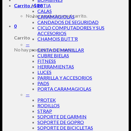
Carrito /
$
0
BSTIA
0
CALAS
No hay productos en el carrito.
CARAMAGIOLAS
CANDADOS DE SEGURIDAD
0
CICLO COMPUTADORES Y SUS
ACCESORIOS
Carrito
CHAMOIS BUTT’R
—
No hay productos en el carrito.
CINTA DE MANILLAR
CUBRE BIELAS
FITNESS
HERRAMIENTAS
LUCES
PARRILLA Y ACCESORIOS
PADS
PORTA CARAMAGIOLAS
—
PROTEK
RODILLOS
STRAP
SOPORTE DE GARMIN
SOPORTE DE GOPRO
SOPORTE DE BICICLETAS