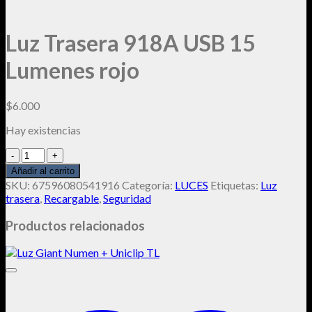
Luz Trasera 918A USB 15
Lumenes rojo
$
6.000
Hay existencias
Luz
Trasera
Añadir al carrito
918A
SKU:
67596080541916
Categoría:
LUCES
Etiquetas:
Luz
USB
trasera
,
Recargable
,
Seguridad
15
Lumenes
Productos relacionados
rojo
cantidad