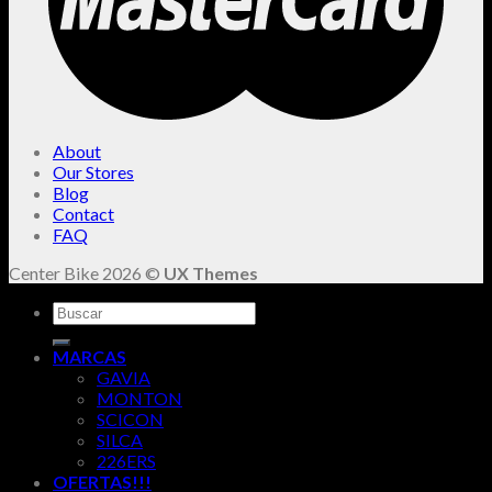
About
Our Stores
Blog
Contact
FAQ
Center Bike 2026 ©
UX Themes
Buscar
por:
MARCAS
GAVIA
MONTON
SCICON
SILCA
226ERS
OFERTAS!!!