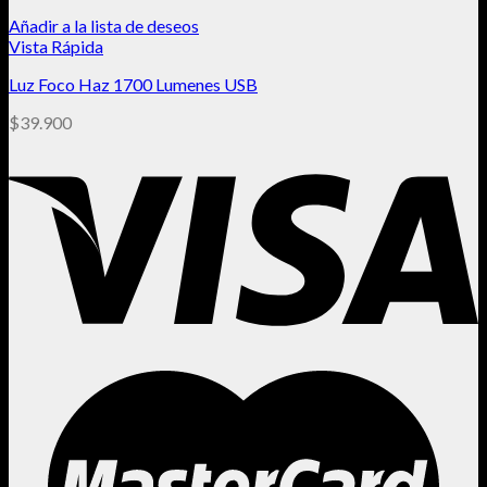
Añadir a la lista de deseos
Vista Rápida
Luz Foco Haz 1700 Lumenes USB
$
39.900