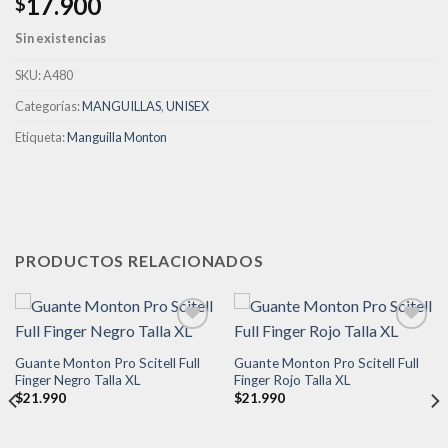
17.900
$
deseos
Sin existencias
SKU:
A480
Categorías:
MANGUILLAS
,
UNISEX
Etiqueta:
Manguilla Monton
PRODUCTOS RELACIONADOS
Guante Monton Pro Scitell Full
Guante Monton Pro Scitell Full
Añadir
Añadir
Finger Negro Talla XL
Finger Rojo Talla XL
a la
a la
$
21.990
$
21.990
lista de
lista de
deseos
deseos