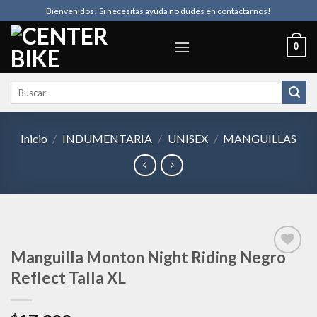
Skip
Bienvenidos! Si necesitas ayuda no dudes en contactarnos!
to
content
0
Buscar
por:
Inicio
/
INDUMENTARIA
/
UNISEX
/
MANGUILLAS
Manguilla Monton Night Riding Negro
Reflect Talla XL
Añadir
a la
lista de