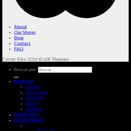
About
Our Stores
Blog
Contact
FAQ
Center Bike 2026 ©
UX Themes
Buscar por:
MARCAS
GAVIA
MONTON
SCICON
SILCA
226ERS
OFERTAS!!!
ACCESORIOS
–