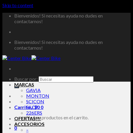
Skip to content
Bienvenidos! Si necesitas ayuda no dudes en
contactarnos!
Bienvenidos! Si necesitas ayuda no dudes en
contactarnos!
Buscar por:
MARCAS
GAVIA
MONTON
SCICON
Carrito /
SILCA
$
0
0
226ERS
No hay productos en el carrito.
OFERTAS!!!
ACCESORIOS
0
–