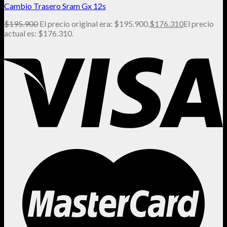
Cambio Trasero Sram Gx 12s
$
195.900
El precio original era: $195.900.
$
176.310
El precio
actual es: $176.310.