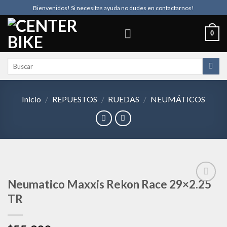
Skip
Bienvenidos! Si necesitas ayuda no dudes en contactarnos!
to
content
0
Buscar
por:
Inicio
/
REPUESTOS
/
RUEDAS
/
NEUMÁTICOS
Neumatico Maxxis Rekon Race 29×2.25
TR
Añadir
a la
lista de