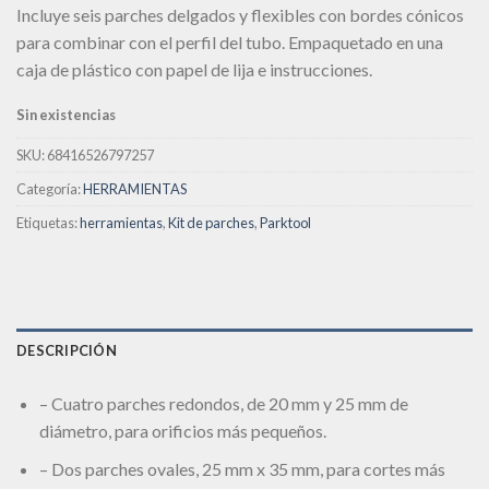
Incluye seis parches delgados y flexibles con bordes cónicos
deseos
para combinar con el perfil del tubo. Empaquetado en una
caja de plástico con papel de lija e instrucciones.
Sin existencias
SKU:
68416526797257
Categoría:
HERRAMIENTAS
Etiquetas:
herramientas
,
Kit de parches
,
Parktool
DESCRIPCIÓN
– Cuatro parches redondos, de 20 mm y 25 mm de
diámetro, para orificios más pequeños.
– Dos parches ovales, 25 mm x 35 mm, para cortes más