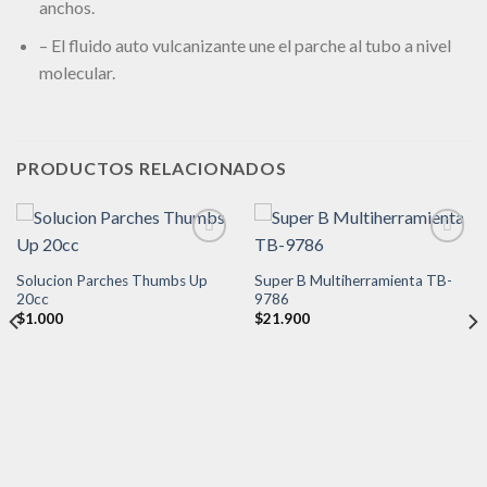
anchos.
– El fluido auto vulcanizante une el parche al tubo a nivel
molecular.
PRODUCTOS RELACIONADOS
Solucion Parches Thumbs Up
Super B Multiherramienta TB-
Añadir
Añadir
20cc
9786
a la
a la
$
1.000
$
21.900
lista de
lista de
deseos
deseos