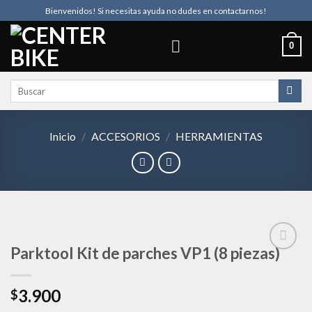
Skip
Bienvenidos! Si necesitas ayuda no dudes en contactarnos!
to
content
0
Buscar
por:
Inicio
/
ACCESORIOS
/
HERRAMIENTAS
Parktool Kit de parches VP1 (8 piezas)
Añadir
3.900
$
a la
lista de