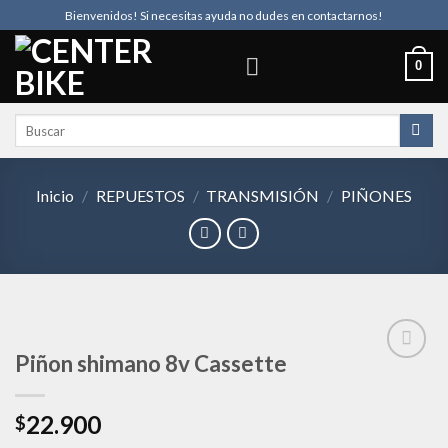
Skip
Bienvenidos! Si necesitas ayuda no dudes en contactarnos!
to
content
0
Buscar
por:
Inicio
/
REPUESTOS
/
TRANSMISIÓN
/
PIÑONES
Piñon shimano 8v Cassette
Añadir
22.900
$
a la
lista de