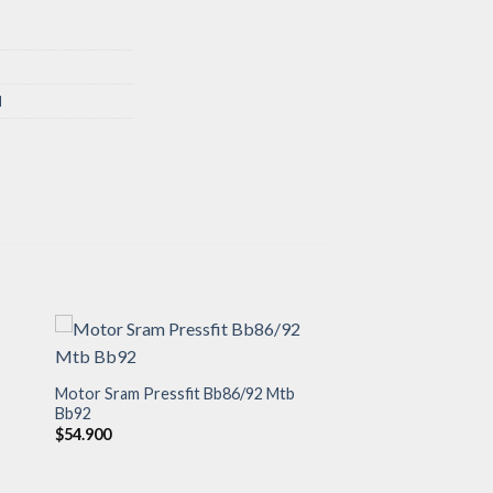
N
Motor Sram Pressfit Bb86/92 Mtb
Bb92
dir
Añadir
a
a la
$
54.900
 de
lista de
eos
deseos