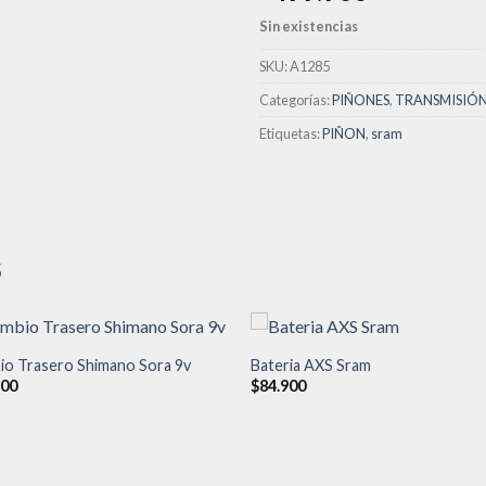
lista de
deseos
Sin existencias
SKU:
A1285
Categorías:
PIÑONES
,
TRANSMISIÓ
Etiquetas:
PIÑON
,
sram
S
io Trasero Shimano Sora 9v
Bateria AXS Sram
900
$
84.900
Añadir
Aña
a la
a l
lista de
lista
deseos
des