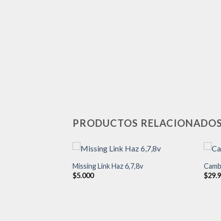
PRODUCTOS RELACIONADO
Missing Link Haz 6,7,8v
Camb
$
5.000
$
29.
Añadir
Añadir
a la
a la
lista de
lista de
deseos
deseos