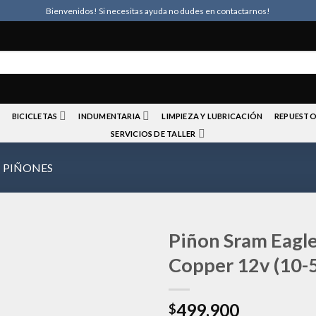
Bienvenidos! Si necesitas ayuda no dudes en contactarnos!
BICICLETAS
INDUMENTARIA
LIMPIEZA Y LUBRICACIÓN
REPUESTO
SERVICIOS DE TALLER
PIÑONES
Piñon Sram Eagl
Copper 12v (10-
Añadir
499.900
a la
$