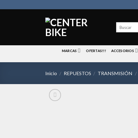
Skip
to
content
Buscar
por:
MARCAS
OFERTAS!!!
ACCESORIOS
Inicio
/
REPUESTOS
/
TRANSMISIÓN
/