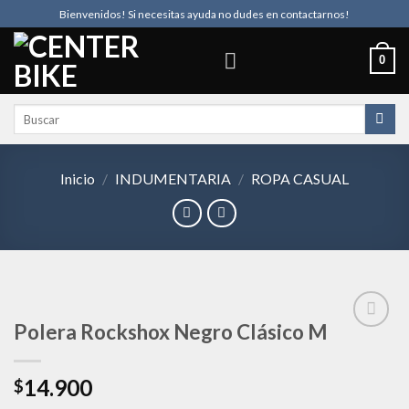
Skip
Bienvenidos! Si necesitas ayuda no dudes en contactarnos!
to
content
0
Buscar
por:
Inicio
/
INDUMENTARIA
/
ROPA CASUAL
Polera Rockshox Negro Clásico M
Añadir
14.900
$
a la
lista de