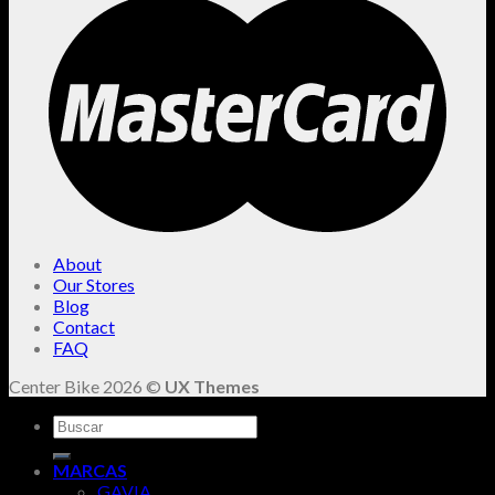
About
Our Stores
Blog
Contact
FAQ
Center Bike 2026 ©
UX Themes
Buscar
por:
MARCAS
GAVIA