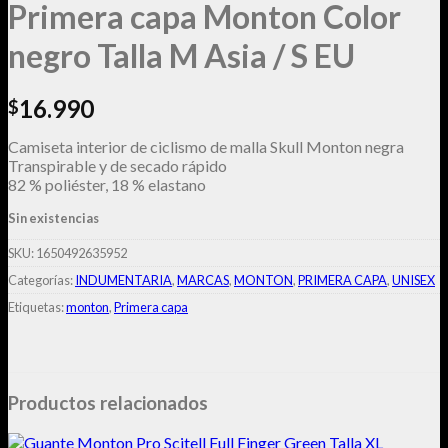
Primera capa Monton Color
negro Talla M Asia / S EU
16.990
$
Camiseta interior de ciclismo de malla Skull Monton negra
Transpirable y de secado rápido
82 % poliéster, 18 % elastano
Sin existencias
SKU:
1650492635952
Categorías:
INDUMENTARIA
,
MARCAS
,
MONTON
,
PRIMERA CAPA
,
UNISEX
Etiquetas:
monton
,
Primera capa
Productos relacionados