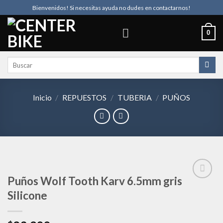
Skip
Bienvenidos! Si necesitas ayuda no dudes en contactarnos!
to
content
0
Buscar
por:
Inicio
/
REPUESTOS
/
TUBERIA
/
PUÑOS
Puños Wolf Tooth Karv 6.5mm gris
Silicone
Añadir
a la
lista de