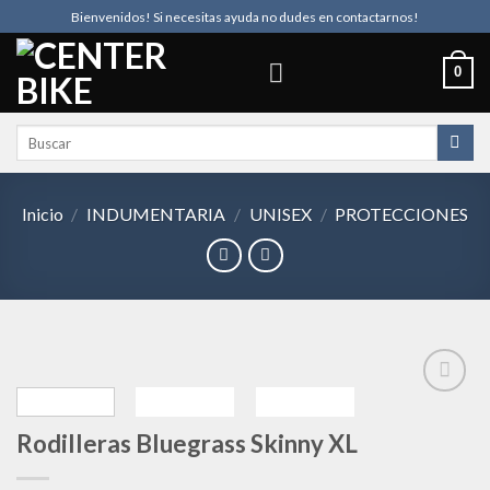
Skip
Bienvenidos! Si necesitas ayuda no dudes en contactarnos!
to
content
0
Buscar
por:
Inicio
/
INDUMENTARIA
/
UNISEX
/
PROTECCIONES
Rodilleras Bluegrass Skinny XL
Añadir
a la
lista de