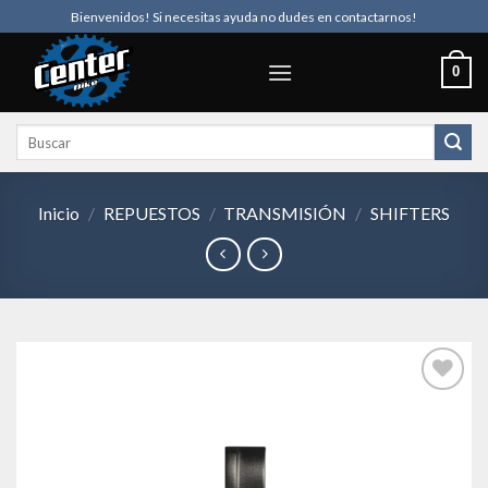
Skip
Bienvenidos! Si necesitas ayuda no dudes en contactarnos!
to
content
0
Buscar
por:
Inicio
/
REPUESTOS
/
TRANSMISIÓN
/
SHIFTERS
Añadir
a la
lista de