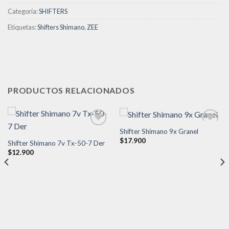
Categoría:
SHIFTERS
Etiquetas:
Shifters Shimano
,
ZEE
PRODUCTOS RELACIONADOS
Shifter Shimano 9x Granel
$
17.900
Shifter Shimano 7v Tx-50-7 Der
Añadir
Añadir
$
12.900
a la
a la
lista de
lista de
deseos
deseos