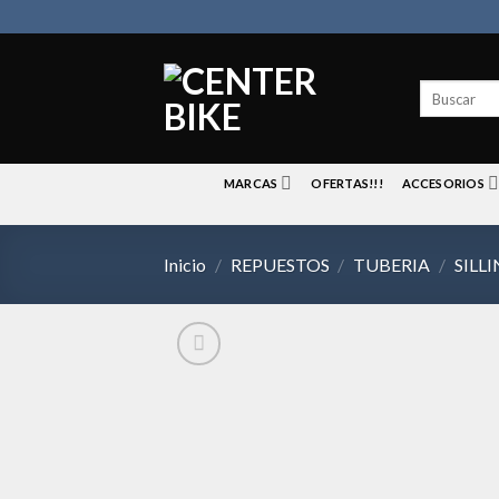
Skip
to
content
Buscar
por:
MARCAS
OFERTAS!!!
ACCESORIOS
Inicio
/
REPUESTOS
/
TUBERIA
/
SILLI