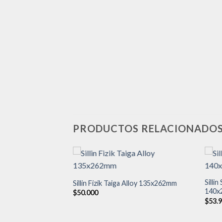
PRODUCTOS RELACIONADO
Sillin
Sillin Fizik Taiga Alloy 135x262mm
140x
Añadir
$
50.000
a la
$
53.
lista de
deseos