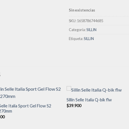
lista de
deseos
Sin existencias
SKU:
1658786744685
Categoría:
SILLIN
Etiqueta:
SILLIN
S
Sillin Selle Italia Q-bik flw
$
39.900
 Selle Italia Sport Gel Flow S2
270mm
Añadir
Aña
a la
a l
900
lista de
lista
deseos
des