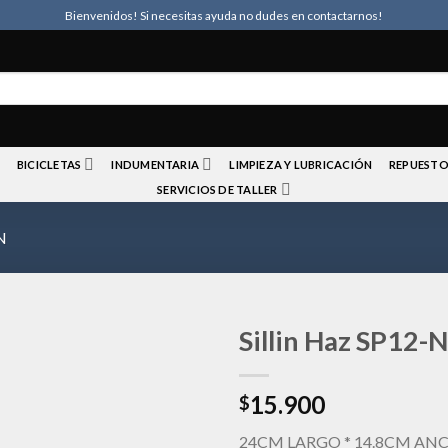
Bienvenidos! Si necesitas ayuda no dudes en contactarnos!
BICICLETAS
INDUMENTARIA
LIMPIEZA Y LUBRICACIÓN
REPUESTO
SERVICIOS DE TALLER
N
Sillin Haz SP12-
15.900
$
Añadir
a la
24CM LARGO * 14.8CM AN