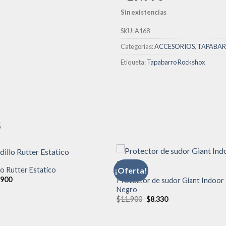
lista de
deseos
Sin existencias
SKU:
A168
Categorías:
ACCESORIOS
,
TAPABA
Etiqueta:
Tapabarro Rockshox
S
lo Rutter Estatico
¡Oferta!
.900
Protector de sudor Giant Indoor
Negro
Añadir
Aña
a la
a l
El
El
$
11.900
$
8.330
lista de
lista
precio
precio
deseos
des
original
actual
era:
es: