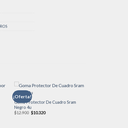
RROS
¡Oferta!
Goma Protector De Cuadro Sram
Negro 4u
dir
Añadir
a
a la
El
El
$
12.900
$
10.320
 de
lista de
precio
precio
eos
deseos
original
actual
era:
es: