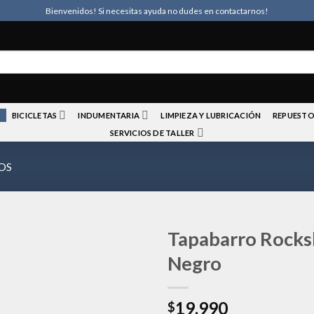
Bienvenidos! Si necesitas ayuda no dudes en contactarnos!
BICICLETAS
INDUMENTARIA
LIMPIEZA Y LUBRICACIÓN
REPUESTO
SERVICIOS DE TALLER
OS
Tapabarro Rock
Negro
Añadir
19.990
a la
$