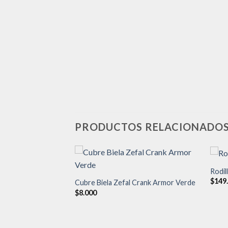
PRODUCTOS RELACIONADO
Rodil
$
149
Cubre Biela Zefal Crank Armor Verde
Añadir
Añadir
$
8.000
a la
a la
lista de
lista de
deseos
deseos