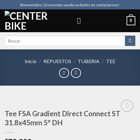
Skip
Bienvenidos! Si necesitas ayuda no dudes en contactarnos!
to
content
0
Buscar
por:
Inicio
/
REPUESTOS
/
TUBERIA
/
TEE
Tee FSA Gradient Direct Connect ST
31.8x45mm 5° DH
Añadir
a la
lista de