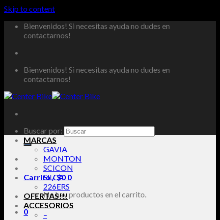
Skip to content
Bienvenidos! Si necesitas ayuda no dudes en
contactarnos!
Bienvenidos! Si necesitas ayuda no dudes en
contactarnos!
Buscar por:
MARCAS
GAVIA
MONTON
SCICON
Carrito /
SILCA
$
0
0
226ERS
No hay productos en el carrito.
OFERTAS!!!
ACCESORIOS
0
–