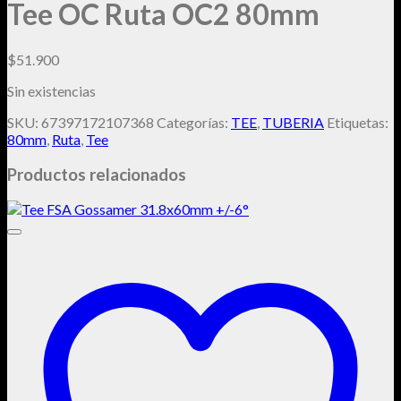
Tee OC Ruta OC2 80mm
$
51.900
Sin existencias
SKU:
67397172107368
Categorías:
TEE
,
TUBERIA
Etiquetas:
80mm
,
Ruta
,
Tee
Productos relacionados