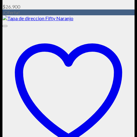
$
26.900
¡Oferta!