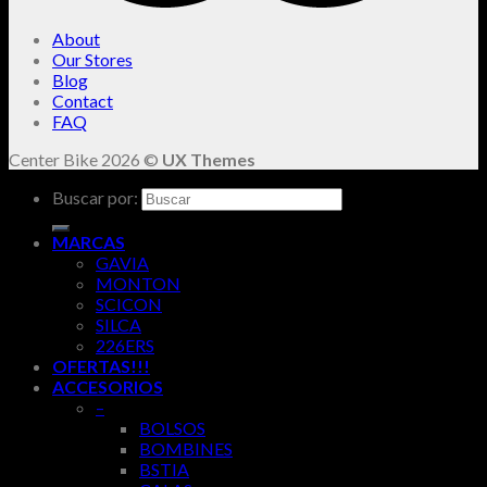
About
Our Stores
Blog
Contact
FAQ
Center Bike 2026 ©
UX Themes
Buscar por:
MARCAS
GAVIA
MONTON
SCICON
SILCA
226ERS
OFERTAS!!!
ACCESORIOS
–
BOLSOS
BOMBINES
BSTIA