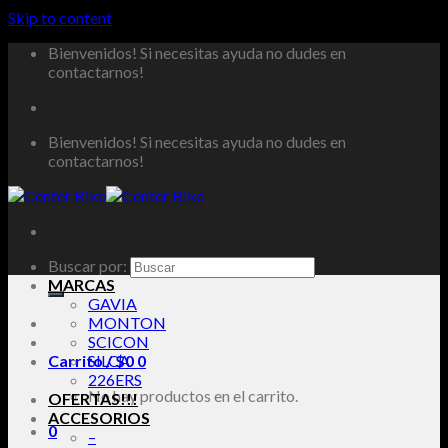
Skip to content
Bienvenidos! Si necesitas ayuda no dudes en
contactarnos!
Bienvenidos! Si necesitas ayuda no dudes en
contactarnos!
Buscar por:
MARCAS
GAVIA
MONTON
SCICON
Carrito /
SILCA
$
0
0
226ERS
No hay productos en el carrito.
OFERTAS!!!
ACCESORIOS
0
–