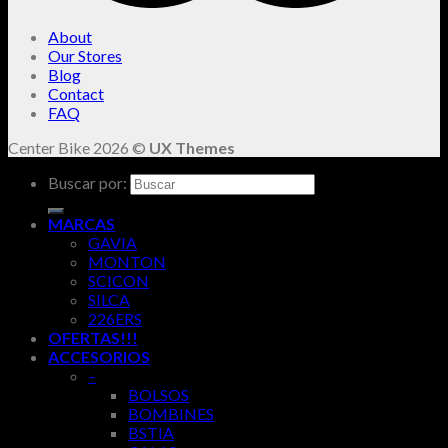
About
Our Stores
Blog
Contact
FAQ
Center Bike 2026 ©
UX Themes
Buscar por:
MARCAS
GAVIA
MONTON
SCICON
SILCA
226ERS
OFERTAS!!!
ACCESORIOS
–
BOLSOS
BOMBINES
BSTIA