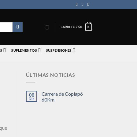
CARRITO /
$
0
0
S
SUPLEMENTOS
SUSPENSIONES
ÚLTIMAS NOTICIAS
Carrera de Copiapó
08
Dic
60Km.
 que