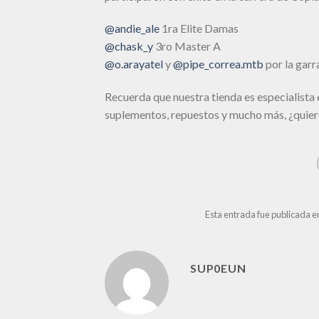
@andie_ale
1ra Elite Damas
@chask_y
3ro Master A
@o.arayatel
y
@pipe_correa.mtb
por la garr
Recuerda que nuestra tienda es especialista e
suplementos, repuestos y mucho más, ¿quier
Esta entrada fue publicada 
SUP0EUN