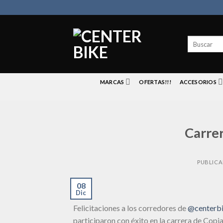
Skip
to
content
Buscar
por:
MARCAS
OFERTAS!!!
ACCESORIOS
Carre
PUBLIC
08
Dic
Felicitaciones a los corredores de
@centerbi
participaron con éxito en la carrera de Cop