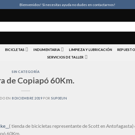
Bienvenidos! Si necesitas ayuda no dudes en contactarnos!
BICICLETAS
INDUMENTARIA
LIMPIEZA Y LUBRICACIÓN
REPUESTO
SERVICIOS DE TALLER
SIN CATEGORÍA
ra de Copiapó 60Km.
ADO EN
8 DICIEMBRE 2019
POR
SUP0EUN
ke__
( tienda de bicicletas representante de Scott en Antofagasta)
iapó 60Km.