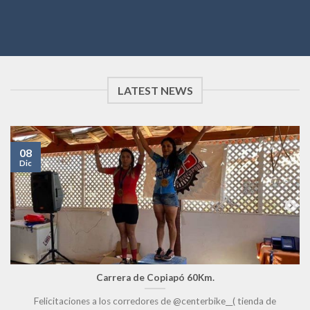
LATEST NEWS
08
Dic
Carrera de Copiapó 60Km.
Felicitaciones a los corredores de @centerbike__( tienda de