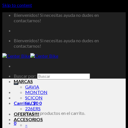
Skip to content
Bienvenidos! Si necesitas ayuda no dudes en
contactarnos!
Bienvenidos! Si necesitas ayuda no dudes en
contactarnos!
Buscar por:
MARCAS
GAVIA
MONTON
SCICON
Carrito /
SILCA
$
0
0
226ERS
No hay productos en el carrito.
OFERTAS!!!
ACCESORIOS
0
–