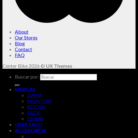
About
Our Stores
Blog
Contact
FAQ
Center Bike 2026 ©
UX Themes
Buscar por:
MARCAS
GAVIA
MONTON
SCICON
SILCA
226ERS
OFERTAS!!!
ACCESORIOS
–