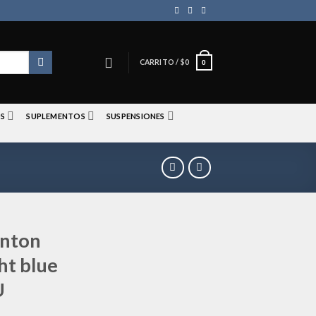
CARRITO /
$
0
0
S
SUPLEMENTOS
SUSPENSIONES
onton
ht blue
U