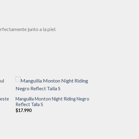
fectamente junto a la piel.
leste
Manguilla Monton Night Riding Negro
Reflect Talla S
dir
Añadir
a
a la
$
17.990
 de
lista de
eos
deseos