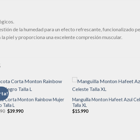
ógicos.
tión de la humedad para un efecto refrescante, funcionalizado per
ra la piel y proporciona una excelente compresión muscular.
S
rta!
ota Corta Monton Rainbow Mujer
Manguilla Monton Hafeet Azul Ce
 Talla L
Talla XL
Añadir
Aña
a la
a l
El
El
990
$
39.990
$
15.990
lista de
lista
precio
precio
deseos
des
original
actual
era:
es:
$49.990.
$39.990.