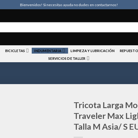
Bienvenidos! Si necesitas ayuda no dudes en contactarnos!
BICICLETAS
INDUMENTARIA
LIMPIEZA Y LUBRICACIÓN
REPUESTO
SERVICIOS DE TALLER
Tricota Larga M
Traveler Max Lig
Talla M Asia/ S E
Añadir
a la