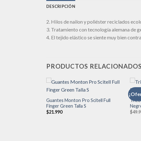
DESCRIPCIÓN
2. Hilos de nailon y poliéster reciclados ecol
3. Tratamiento con tecnología alemana de ges
4. El tejido elástico se siente muy bien cont
PRODUCTOS RELACIONADO
¡Ofe
Guantes Monton Pro Scitell Full
Tric
Finger Green Talla S
Negro
Añadir
Añadir
a la
a la
$
21.990
$
49.
lista de
lista de
deseos
deseos