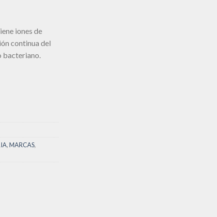
tiene iones de
ión continua del
o bacteriano.
IA
,
MARCAS
,