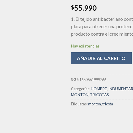
lista de
55.990
deseos
$
1. El tejido antibacteriano con
plata para ofrecer una protecc
producto contra el crecimient
Hay existencias
AÑADIR AL CARRITO
SKU:
1650561999266
Categorías:
HOMBRE
,
INDUMENTAR
MONTON
,
TRICOTAS
Etiquetas:
monton
,
tricota