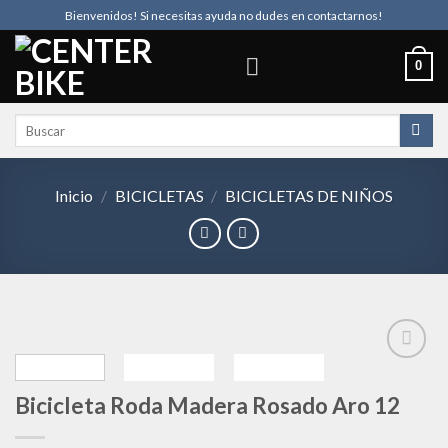
Skip
Bienvenidos! Si necesitas ayuda no dudes en contactarnos!
to
content
0
Buscar
por:
Inicio
/
BICICLETAS
/
BICICLETAS DE NIÑOS
Bicicleta Roda Madera Rosado Aro 12
Añadir
a la
lista de