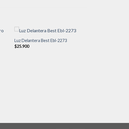
Luz Delantera Best Ebl-2273
$
25.900
dir
Añadir
a
a la
 de
lista de
eos
deseos