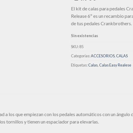
lista de
deseos
El kit de calas para pedales C
Release 6º es un recambio para
de tus pedales Crankbrothers.
Sin existencias
SKU:
85
Categorías:
ACCESORIOS
,
CALAS
Etiquetas:
Calas
,
Calas Easy Realese
a los que empiezan con los pedales automáticos con un ángulo de 
os tornillos y tienen un espaciador para elevarlas.