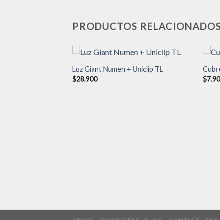
PRODUCTOS RELACIONADO
Luz Giant Numen + Uniclip TL
Cubre
$
28.900
$
7.9
Añadir
Añadir
a la
a la
lista de
lista de
deseos
deseos
ox Negro Azul