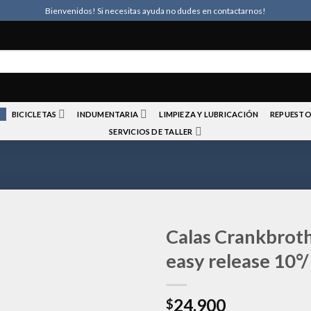
Bienvenidos! Si necesitas ayuda no dudes en contactarnos!
BICICLETAS
INDUMENTARIA
LIMPIEZA Y LUBRICACIÓN
REPUESTO
SERVICIOS DE TALLER
Calas Crankbrot
easy release 10°/
Añadir
24.900
a la
$