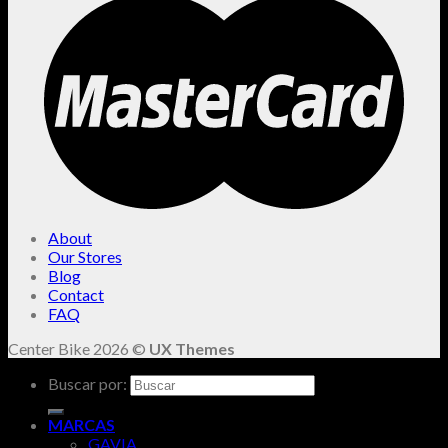
About
Our Stores
Blog
Contact
FAQ
Center Bike 2026 ©
UX Themes
Buscar por:
MARCAS
GAVIA