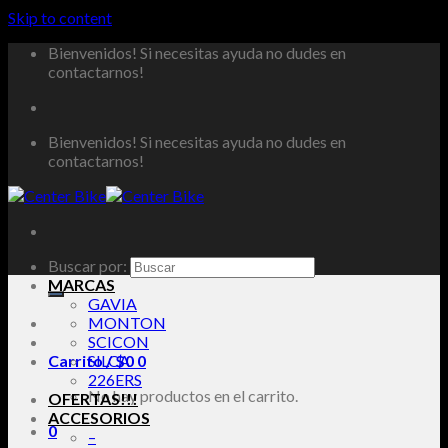
Skip to content
Bienvenidos! Si necesitas ayuda no dudes en
contactarnos!
Bienvenidos! Si necesitas ayuda no dudes en
contactarnos!
Buscar por:
MARCAS
GAVIA
MONTON
SCICON
Carrito /
SILCA
$
0
0
226ERS
No hay productos en el carrito.
OFERTAS!!!
ACCESORIOS
0
–